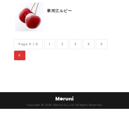
寒河江ルビー
Page 6 / 6
1
2
3
4
5
6
Copyright © 2026. Maruni Co.,Ltd. All Rights Reserved.