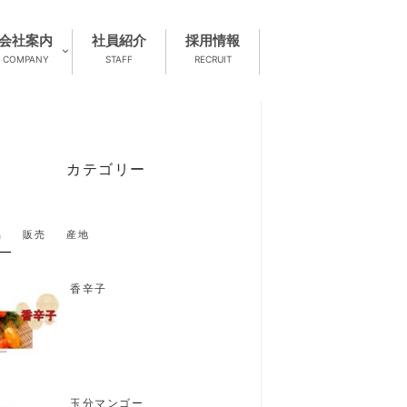
会社案内
社員紹介
採用情報
COMPANY
STAFF
RECRUIT
カテゴリー
品
販売
産地
香辛子
玉分マンゴー