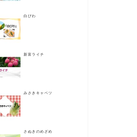
白びわ
新富ライチ
みさきキャベツ
さぬきのめざめ