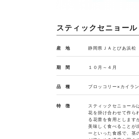
スティックセニョール
産地
静岡県ＪＡとぴあ浜松
期間
１０月～４月
品種
ブロッコリー×カイラ
特徴
スティックセニョール
花を掛け合わせて作ら
る花蕾を食用とします
美味しく食べることが
ーといった食感で、茎