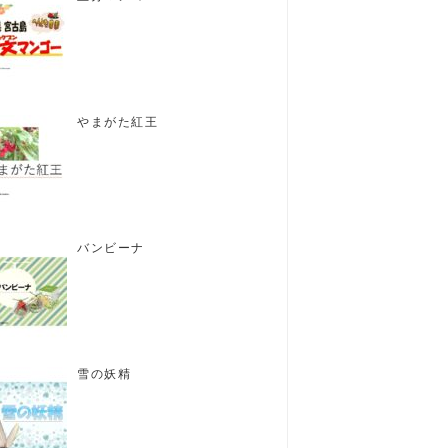
やまがた紅王
バンビーナ
雪の妖精